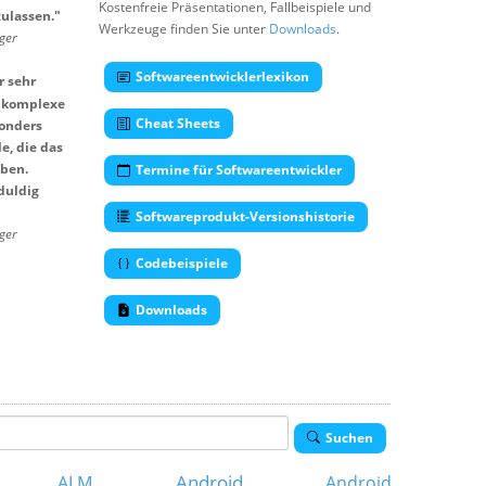
Kostenfreie Präsentationen, Fallbeispiele und
ulassen.
"
Werkzeuge finden Sie unter
Downloads
.
ger
Softwareentwicklerlexikon
r sehr
e komplexe
Cheat Sheets
sonders
e, die das
aben.
Termine für Softwareentwickler
duldig
Softwareprodukt-Versionshistorie
ger
Codebeispiele
Downloads
Suchen
Android
ALM
Android