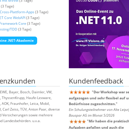
3 mit MVVM
(3 Tage)
(3 Tage)
Cross-Plattform-Apps
(3 Tage)
ET Core WebAPI
(3 Tage)
y Framework Core
(3 Tage)
esting/TDD
(3 Tage)
mine .NET-Akademie
renzkunden
Kundenfeedback
EWE, Bayer, Bosch, Daimler, VW,
"
Der Workshop war se
, ThyssenKrupp, Haufe-Lexware,
aufgezogen und sehr flexibel auf 
, AOK, Fraunhofer, Leica, Mobil,
Bedürfnisse zugeschnitten.
"
, Carl Zeiss, TÜV, Anton Paar, diverse
Ein Schulungsteilnehmer von Alte Leipzi
d Versicherungen sowie mehrere
Bauspar AG im Monat 5/2026
d Landesbehörden. u.v.a.
"
Mir haben die praktisc
Aufgaben gefallen und auch die