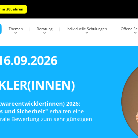
 in 30 Jahren
Themen
Beratung
Individuelle Schulungen
Offene S
6.09.2026
KLER(INNEN)
ftwareentwickler(innen) 2026:
s und Sicherheit"
erhalten eine
trale Bewertung zum sehr günstigen