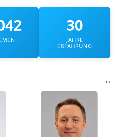
042
30
EMEN
JAHRE
ERFAHRUNG