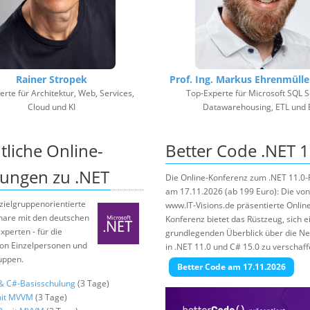
Rainer Stropek
Prof. Ing. Markus Ehrenmülle
rte für Architektur, Web, Services,
Top-Experte für Microsoft SQL S
Cloud und KI
Datawarehousing, ETL und 
tliche Online-
Better Code .NET 1
ungen zu .NET
Die Online-Konferenz zum .NET 11.0-
am 17.11.2026 (ab 199 Euro): Die vo
zielgruppenorientierte
www.IT-Visions.de präsentierte Onlin
nare mit den deutschen
Konferenz bietet das Rüstzeug, sich e
xperten - für die
grundlegenden Überblick über die N
on Einzelpersonen und
in .NET 11.0 und C# 15.0 zu verschaff
uppen.
Better Code am 17.11.2026
 & C#-Basisschulung
(3 Tage)
it MVVM
(3 Tage)