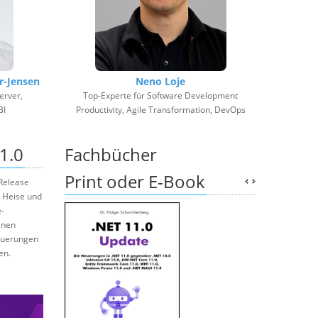
r-Jensen
Neno Loje
erver,
Top-Experte für Software Development
BI
Productivity, Agile Transformation, DevOps
1.0
Fachbücher
Print oder E-Book
Release
n Heise und
e-
inen
euerungen
en.