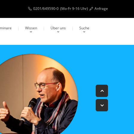
0201/649590-0
(Mo-Fr 9-16 Uhr)
Anfrage
eminare
Wissen
Über uns
Suche