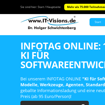
Sie sind hier:
Start / Hauptseite
Mehr als 75.000 Teilnehmer
Start
INFOTAG ONLINE: 1
KI FÜR
SOFTWAREENTWIC
Bei unserem INFOTAG ONLINE
"KI für So
Modelle, Werkzeuge, Agenten, Standard
geballte Informationsladung und eine neu
Preis (ab 95 Euro/Person)!