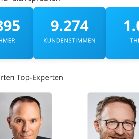
895
9.274
1.
EHMER
KUNDENSTIMMEN
TH
ten Top-Experten