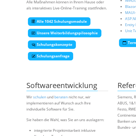
WinUI
Alle Maßnahmen können in Ihrem Hause oder
Blazor
als interaktives Live-Online-Training stattfinden.
MAUI-
ASP.N
Alle 1042 Schulungsmodule
Entit
Unit T
Unsere Weiterbildungspilosophie
Ter
Schulungskonzepte
Schulungsanfrage
Softwareentwicklung
Refe
Wir
schulen
und
beraten
nicht nur, wir
Siemens, R
implementieren auf Wunsch auch Ihre
ABUS, 1&1
individuelle Software für Sie.
Festo, RWE
Continental
Sie haben die Wahl, was Sie an uns auslagern:
Banken un
Bundes- un
integrierte Projektmitarbeit inklusive