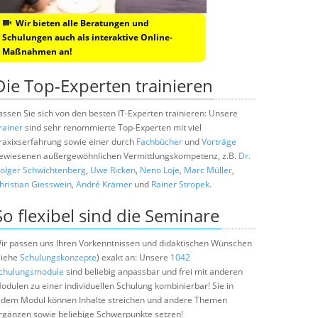
Wir bieten alle Beratungen und
Schulungen auch als interaktive Online-
Maßnahmen an!
Die Top-Experten trainieren
assen Sie sich von den besten IT-Experten trainieren: Unsere
rainer
sind sehr renommierte Top-Experten mit viel
raxixserfahrung sowie einer durch
Fachbücher
und
Vorträge
ewiesenen außergewöhnlichen Vermittlungskompetenz, z.B.
Dr.
olger Schwichtenberg
,
Uwe Ricken
,
Neno Loje
,
Marc Müller
,
hristian Giesswein
,
André Krämer
und
Rainer Stropek
.
So flexibel sind die Seminare
ir passen uns Ihren Vorkenntnissen und didaktischen Wünschen
siehe
Schulungskonzepte
) exakt an: Unsere
1042
chulungsmodule
sind beliebig anpassbar und frei mit anderen
odulen zu einer individuellen Schulung kombinierbar! Sie in
edem Modul können Inhalte streichen und andere Themen
rgänzen sowie beliebige Schwerpunkte setzen!