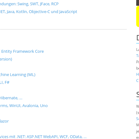
dungen: Swing, SWT, JFace, RCP
, Java, Kotlin, Objective-C und JavaScript
L
e / Entity Framework Core
T
ersion)
P
b
Machine Learning (ML)
H
C
I, F#
Hibernate, …
ms, WinUI, Avalonia, Uno
W
(
S
lazor
M
j
rvices mit .NET: ASP.NET WebAPI, WCF, OData, …
e