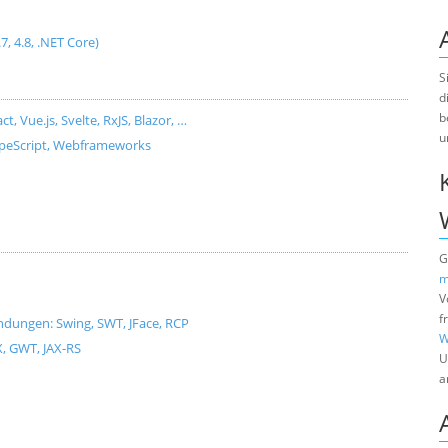
.7, 4.8, .NET Core)
S
d
b
Vue.js, Svelte, RxJS, Blazor, …
u
ypeScript, Webframeworks
G
m
V
f
dungen: Swing, SWT, JFace, RCP
W
X, GWT, JAX-RS
U
a