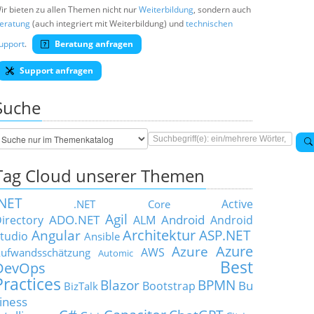
ir bieten zu allen Themen nicht nur
Weiterbildung
, sondern auch
eratung
(auch integriert mit Weiterbildung) und
technischen
upport
.
Beratung anfragen
Support anfragen
Suche
Tag Cloud unserer Themen
.NET
Active
.NET Core
Agil
ADO.NET
Android
irectory
ALM
Android
Architektur
Angular
ASP.NET
tudio
Ansible
Azure
Azure
AWS
ufwandsschätzung
Automic
Best
DevOps
Practices
Blazor
BPMN
Bu
Bootstrap
BizTalk
iness