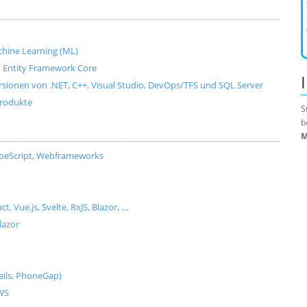
Machine Learning (ML)
e / Entity Framework Core
ersionen von .NET, C++, Visual Studio, DevOps/TFS und SQL Server
produkte
S
b
M
ypeScript, Webframeworks
Vue.js, Svelte, RxJS, Blazor, …
lazor
ils, PhoneGap)
AWS