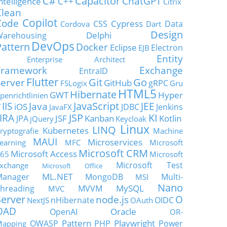
C#
Capacitor
ChatGPT
ntelligence
C++
Citrix
Clean
Copilot
Code
Cypress
CSS
Data
Cordova
Dart
Design
Delphi
Warehousing
DevOps
Pattern
Docker
Eclipse
Electron
EJB
Entity
Enterprise Architect
Framework
Exchange
EntraID
Flutter
Git
Go
Server
GitHub
gRPC
FSLogix
Gru
HTML5
Hibernate
GWT
Hyper
penrichtlinien
JavaScript
IIS
Java
JEE
V
iOS
JDBC
Jenkins
JavaFX
JSP
KI
JIRA
JSF
Kanban
Kotlin
JPA
jQuery
Keycloak
Linux
LINQ
Kubernetes
ryptografie
Machine
MAUI
Microservices
earning
MFC
Microsoft
Microsoft CRM
Microsoft Access
65
Microsoft
Microsoft Test
xchange
Microsoft Office
ML.NET
Manager
MongoDB
Multi-
MSI
Nano
MySQL
hreading
MVVM
MVC
Server
node.js
O
nHibernate
OIDC
NextJS
OAuth
OAD
Oracle
OpenAI
OR-
Pattern
Playwright
OWASP
PHP
Power
apping