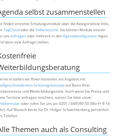
Agenda selbst zusammenstellen
ie finden einzelne Schulungsmodule über die Kategorieliste links,
ie
TagCloud
oder die
Volltextsuche
. Sie können Module einzeln
ei uns
anfragen
oder mehrere in den
Agendakonfigurator
legen
nd dann eine Anfrage stellen.
Kostenfreie
Weiterbildungsberatung
erne erstellen wir Ihnen kostenlos ein Angebot mit
aßgeschneidertem Schulungskonzept
auf Basis Ihrer
orkenntnisse und Weiterbildungsziele. Auch wenn Sie Preise und
reie Termine anfragen möchten, nutzen Sie bitte unser
ebformular
oder rufen Sie uns an: 0201 / 649590-50 (Mo-Fr 9-16
hr). Auf Wunsch berät Sie Dr. Holger Schwichtenberg persönlich
m Telefon!
Alle Themen auch als Consulting