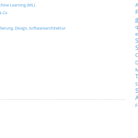
Machine Learning (ML)
& Co
q
ierung, Design, Softwarearchitektur
e
S
C
M
S
F