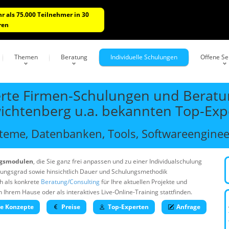
r als 75.000 Teilnehmer in 30
ren
Themen
Beratung
Individuelle Schulungen
Offene S
rte Firmen-Schulungen und Beratun
wichtenberg u.a. bekannten Top-Exp
eme, Datenbanken, Tools, Softwareengineer
ngsmodulen
, die Sie ganz frei anpassen und zu einer Individualschulung
rungsgrad sowie hinsichtlich Dauer und Schulungsmethodik
h als konkrete
Beratung/Consulting
für Ihre aktuellen Projekte und
rem Hause oder als interaktives Live-Online-Training stattfinden.
he Konzepte
Preise
Top-Experten
Anfrage