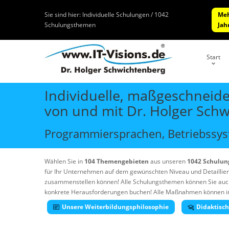
Sie sind hier:
Individuelle Schulungen / 1042
Meh
Schulungsthemen
Jah
Start
Individuelle, maßgeschneide
von und mit Dr. Holger Sch
Programmiersprachen, Betriebssyst
Wählen Sie in
104 Themengebieten
aus unseren
1042 Schulu
für Ihr Unternehmen auf dem gewünschten Niveau und Detaillie
zusammenstellen können! Alle Schulungsthemen können Sie auc
konkrete Herausforderungen buchen! Alle Maßnahmen können in Ih
Unsere Weiterbildungsphilosophie
Didaktisc