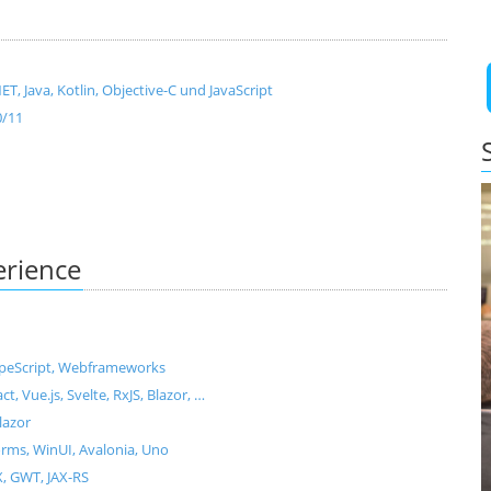
, Java, Kotlin, Objective-C und JavaScript
0/11
erience
ypeScript, Webframeworks
Vue.js, Svelte, RxJS, Blazor, …
lazor
ms, WinUI, Avalonia, Uno
X, GWT, JAX-RS