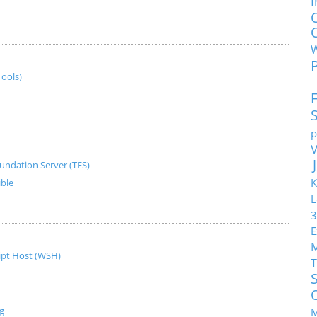
I
ools)
p
undation Server (TFS)
K
ible
L
3
E
ript Host (WSH)
T
g
M