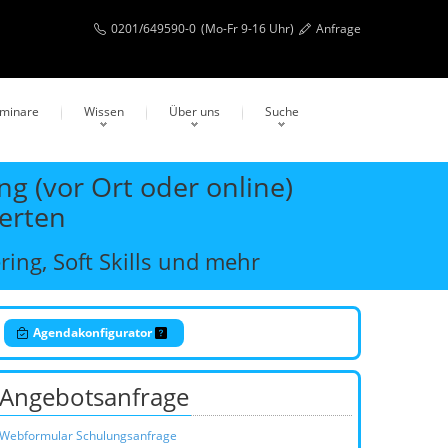
0201/649590-0
(Mo-Fr 9-16 Uhr)
Anfrage
eminare
Wissen
Über uns
Suche
g (vor Ort oder online)
erten
ing, Soft Skills und mehr
Agendakonfigurator
Angebotsanfrage
Webformular Schulungsanfrage