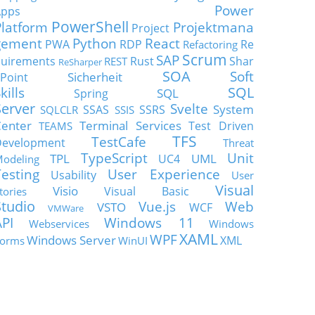
Power
Apps
PowerShell
Platform
Projektmana
Project
gement
Python
React
PWA
RDP
Re
Refactoring
Scrum
SAP
uirements
Rust
Shar
REST
ReSharper
SOA
Soft
Sicherheit
Point
SQL
kills
SQL
Spring
Server
Svelte
System
SSAS
SSRS
SQLCLR
SSIS
enter
Terminal Services
Test Driven
TEAMS
TFS
TestCafe
Development
Threat
TypeScript
Unit
TPL
UML
UC4
odeling
Testing
User Experience
Usability
User
Visual
Visio
Visual Basic
tories
Studio
Vue.js
Web
VSTO
WCF
VMWare
API
Windows 11
Webservices
Windows
XAML
WPF
Windows Server
XML
orms
WinUI