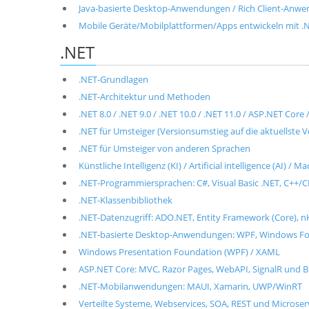
Java-basierte Desktop-Anwendungen / Rich Client-Anwen
Mobile Geräte/Mobilplattformen/Apps entwickeln mit .NET
.NET
.NET-Grundlagen
.NET-Architektur und Methoden
.NET 8.0 / .NET 9.0 / .NET 10.0 / .NET 11.0 / ASP.NET Cor
.NET für Umsteiger (Versionsumstieg auf die aktuellste V
.NET für Umsteiger von anderen Sprachen
Künstliche Intelligenz (KI) / Artificial intelligence (AI) / 
.NET-Programmiersprachen: C#, Visual Basic .NET, C++/CL
.NET-Klassenbibliothek
.NET-Datenzugriff: ADO.NET, Entity Framework (Core), n
.NET-basierte Desktop-Anwendungen: WPF, Windows For
Windows Presentation Foundation (WPF) / XAML
ASP.NET Core: MVC, Razor Pages, WebAPI, SignalR und B
.NET-Mobilanwendungen: MAUI, Xamarin, UWP/WinRT
Verteilte Systeme, Webservices, SOA, REST und Microse