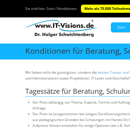
Sie sind hier:
Start / Konditionen
Mehr als 75.000 Teilnehme
Start
Konditionen für Beratung, 
Wir haben nicht die günstigsten, sondern die
besten Trainer und
und Administratoren sowie Projektleiter, IT-Leiter und Geschäfts
Tagessätze für Beratung, Schul
Der Preis abhängig von Thema, Experte, Termin und Auftrags
Anfrage.
Der Preis ist (ausgenommen bei einigen Zertifizierungsthe
aus pädagogischen Gründen bei Schulungen mit Hands-On-
Aufpreise können entstehen für einige Optionen wie z.B. Vo