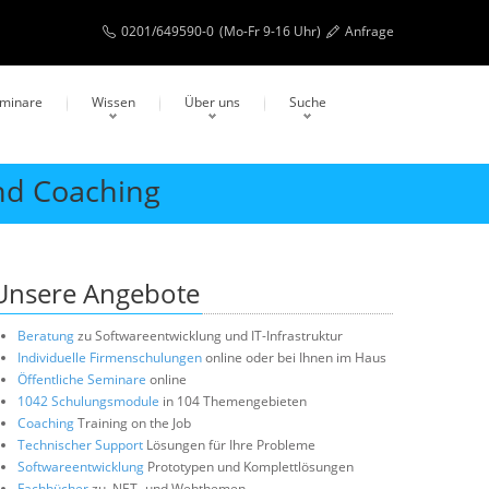
0201/649590-0
(Mo-Fr 9-16 Uhr)
Anfrage
eminare
Wissen
Über uns
Suche
nd Coaching
Unsere Angebote
Beratung
zu Softwareentwicklung und IT-Infrastruktur
Individuelle Firmenschulungen
online oder bei Ihnen im Haus
Öffentliche Seminare
online
1042 Schulungsmodule
in 104 Themengebieten
Coaching
Training on the Job
Technischer Support
Lösungen für Ihre Probleme
Softwareentwicklung
Prototypen und Komplettlösungen
Fachbücher
zu .NET- und Webthemen