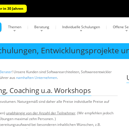
r in 30 Jahren
Themen
Beratung
Individuelle Schulungen
Offene S
Schulungen, Entwicklungsprojekte u
 Berater
! Unsere Kunden sind Softwarearchitekten, Softwareentwickler
führer aus
namhaften Unternehmen
.
ung, Coaching u.a. Workshops
volumen. Naturgemäß sind daher alle Preise individuelle Preise auf
men)
unabhängig von der Anzahl der Teilnehmer
. (Wir empfehlen jedoch
Übungen maximal zehn Personen. )
rbereitungsaufwand bei besonderen inhaltlichen Wünschen, z.B.