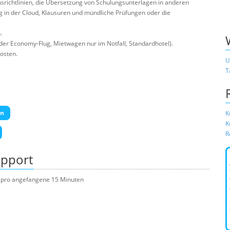
srichtlinien, die Übersetzung von Schulungsunterlagen in anderen
g in der Cloud, Klausuren und mündliche Prüfungen oder die
.
er Economy-Flug, Mietwagen nur im Notfall, Standardhotel).
osten.
U
T
en
K
K
R
upport
ro pro angefangene 15 Minuten