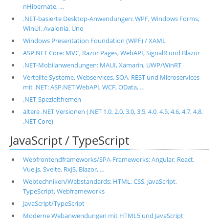
nHibernate, …
.NET-basierte Desktop-Anwendungen: WPF, Windows Forms,
WinUI, Avalonia, Uno
Windows Presentation Foundation (WPF) / XAML
ASP.NET Core: MVC, Razor Pages, WebAPI, SignalR und Blazor
.NET-Mobilanwendungen: MAUI, Xamarin, UWP/WinRT
Verteilte Systeme, Webservices, SOA, REST und Microservices
mit .NET: ASP.NET WebAPI, WCF, OData, …
.NET-Spezialthemen
ältere .NET Versionen (.NET 1.0, 2.0, 3.0, 3.5, 4.0, 4.5, 4.6, 4.7, 4.8,
.NET Core)
JavaScript / TypeScript
Webfrontendframeworks/SPA-Frameworks: Angular, React,
Vue.js, Svelte, RxJS, Blazor, …
Webtechniken/Webstandards: HTML, CSS, JavaScript,
TypeScript, Webframeworks
JavaScript/TypeScript
Moderne Webanwendungen mit HTML5 und JavaScript