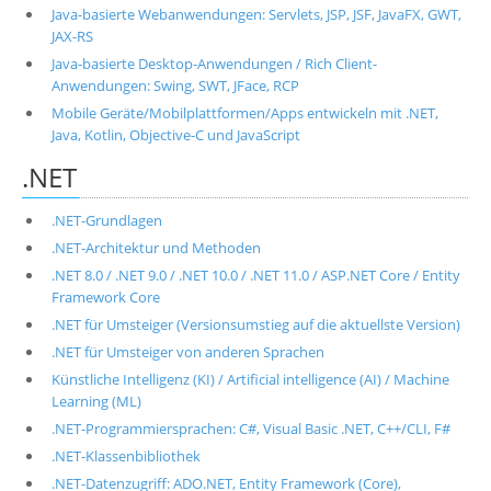
Java-basierte Webanwendungen: Servlets, JSP, JSF, JavaFX, GWT,
JAX-RS
Java-basierte Desktop-Anwendungen / Rich Client-
Anwendungen: Swing, SWT, JFace, RCP
Mobile Geräte/Mobilplattformen/Apps entwickeln mit .NET,
Java, Kotlin, Objective-C und JavaScript
.NET
.NET-Grundlagen
.NET-Architektur und Methoden
.NET 8.0 / .NET 9.0 / .NET 10.0 / .NET 11.0 / ASP.NET Core / Entity
Framework Core
.NET für Umsteiger (Versionsumstieg auf die aktuellste Version)
.NET für Umsteiger von anderen Sprachen
Künstliche Intelligenz (KI) / Artificial intelligence (AI) / Machine
Learning (ML)
.NET-Programmiersprachen: C#, Visual Basic .NET, C++/CLI, F#
.NET-Klassenbibliothek
.NET-Datenzugriff: ADO.NET, Entity Framework (Core),