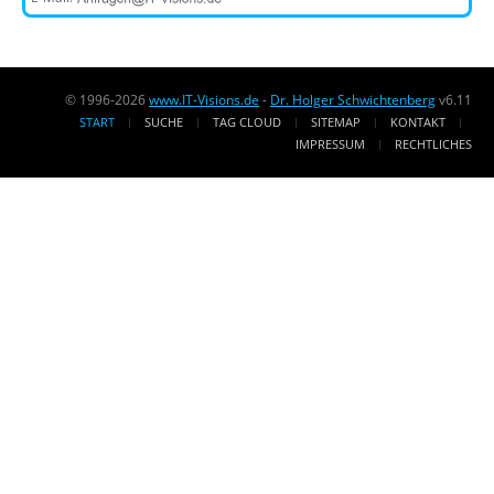
© 1996-2026
www.IT-Visions.de
-
Dr. Holger Schwichtenberg
v6.11
START
SUCHE
TAG CLOUD
SITEMAP
KONTAKT
IMPRESSUM
RECHTLICHES