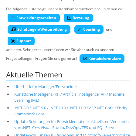
Über uns
Die folgende Liste zeigt unsere Kernkompetenzbereiche, in denen wir
Suche
Entwicklungsarbeiten
Beratung
Schulungen/Weiterbildung
Coaching
und
Support
anbieten. Sehr gerne unterstützen wir Sie aber auch zu anderen
Fragestellungen. Fragen Sie uns gerne an!
Kontaktformulare
Aktuelle Themen
Überblick für Manager/Entscheider
Künstliche Intelligenz (KI) / Artificial intelligence (AI) / Machine
Learning (ML)
.NET 8.0 / .NET 9.0 / .NET 10.0 / .NET 11.0 / ASP.NET Core / Entity
Framework Core
Update-Schulungen für Entwickler auf die aktuellsten Versionen
von .NET, C++, Visual Studio, DevOps/TFS und SQL Server
Update-Schulungen für Windows und Microsoft-Serverprodukte