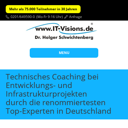
Mehr als 75.000 Teilnehmer in 30 Jahren
0201/649590-0
(Mo-Fr 9-16 Uhr)
Anfrage
MENU
Start
Technisches Coaching bei
Themen
Entwicklungs- und
Infrastrukturprojekten
Beratung
durch die renommiertesten
Individuelle Schulungen
Top-Experten in Deutschland
Offene Seminare
Wissen