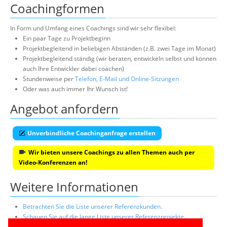
Coachingformen
In Form und Umfang eines Coachings sind wir sehr flexibel:
Ein paar Tage zu Projektbeginn
Projektbegleitend in beliebigen Abständen (z.B. zwei Tage im Monat)
Projektbegleitend ständig (wir beraten, entwickeln selbst und können
auch Ihre Entwickler dabei coachen)
Stundenweise per
Telefon, E-Mail und Online-Sitzungen
Oder was auch immer Ihr Wunsch ist!
Angebot anfordern
Unverbindliche Coachinganfrage erstellen
Wir bieten unsere Coachings zu allen Themen auch per
Video-Konferenzen an!
Weitere Informationen
Betrachten Sie die Liste unserer Referenzkunden.
Schauen Sie auf die lange Liste unserer Referenzprojekte.
Lesen Sie die Profile unserer praxiserfahrenen Top-Berater.