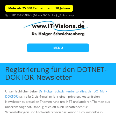
Mehr als 75.000 Teilnehmer in 30 Jahren
0201/649590-0
(Mo-Fr 9-16 Uhr)
Anfrage
MENU
Start
Registrierung für den DOTNET-
Themen
DOKTOR-Newsletter
Beratung
Unser fachlicher Leiter
Dr. Holger Schwichtenberg (alias: der DOTNET-
Individuelle Schulungen
DOKTOR)
schreibt 2 bis 4-mal im Jahr einen privaten, kostenfreien
Offene Seminare
Newsletter zu aktuellen Themen rund um .NET und anderen Themen aus
unserem Angebot. Dabei gibt es oft auch Rabattcodes für
Wissen
Veranstaltungen und Fachkonferenzen. Sie können sich kostenlos in