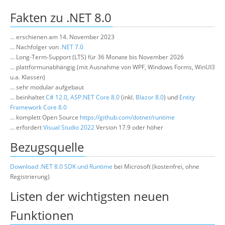
Über uns
Fakten zu .NET 8.0
Suche
… erschienen am 14. November 2023
… Nachfolger von
.NET 7.0
… Long-Term-Support (LTS) für 36 Monate bis November 2026
… plattformunabhängig (mit Ausnahme von WPF, Windows Forms, WinUI3
u.a. Klassen)
… sehr modular aufgebaut
… beinhaltet
C# 12.0
,
ASP.NET Core 8.0
(inkl.
Blazor 8.0
) und
Entity
Framework Core 8.0
… komplett Open Source
https://github.com/dotnet/runtime
… erfordert
Visual Studio 2022
Version 17.9 oder höher
Bezugsquelle
Download .NET 8.0 SDK und Runtime
bei Microsoft (kostenfrei, ohne
Registrierung)
Listen der wichtigsten neuen
Funktionen