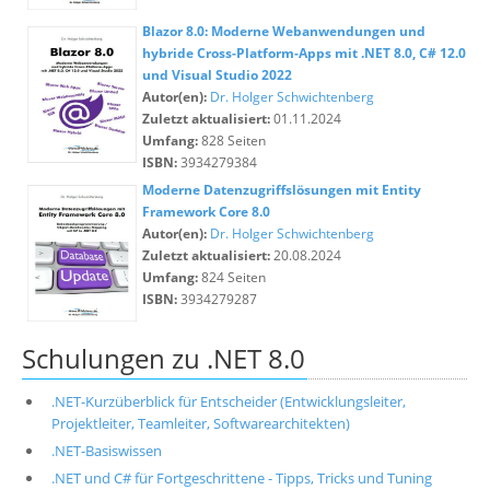
Blazor 8.0: Moderne Webanwendungen und
hybride Cross-Platform-Apps mit .NET 8.0, C# 12.0
und Visual Studio 2022
Autor(en):
Dr. Holger Schwichtenberg
Zuletzt aktualisiert:
01.11.2024
Umfang:
828 Seiten
ISBN:
3934279384
Moderne Datenzugriffslösungen mit Entity
Framework Core 8.0
Autor(en):
Dr. Holger Schwichtenberg
Zuletzt aktualisiert:
20.08.2024
Umfang:
824 Seiten
ISBN:
3934279287
Schulungen zu .NET 8.0
.NET-Kurzüberblick für Entscheider (Entwicklungsleiter,
Projektleiter, Teamleiter, Softwarearchitekten)
.NET-Basiswissen
.NET und C# für Fortgeschrittene - Tipps, Tricks und Tuning