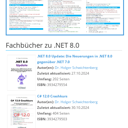
Fachbücher zu .NET 8.0
.NET 8.0 Update: Die Neuerungen in .NET 8.0
gegenüber .NET 7.0
Autor(en):
Dr. Holger Schwichtenberg
Zuletzt aktualisiert:
27.10.2024
Umfang:
202 Seiten
ISBN:
3934279554
C# 12.0 Crashkurs
Autor(en):
Dr. Holger Schwichtenberg
Zuletzt aktualisiert:
30.10.2024
Umfang:
404 Seiten
ISBN:
3934279503