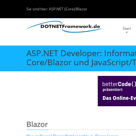
Sie sind hier:
ASP.NET (Core)/Blazor
Start
ASP.NET Developer: Inform
Core/Blazor und JavaScript/
Blazor
Was ist Blazor? Blazor WebAssembly vs. Blazor Server