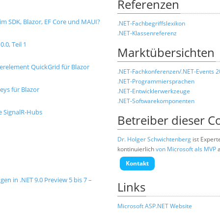
Referenzen
 im SDK, Blazor, EF Core und MAUI?
.NET-Fachbegriffslexikon
.NET-Klassenreferenz
.0, Teil 1
Marktübersichten
erelement QuickGrid für Blazor
.NET-Fachkonferenzen/.NET-Events 
.NET-Programmiersprachen
eys für Blazor
.NET-Entwicklerwerkzeuge
.NET-Softwarekomponenten
e SignalR-Hubs
Betreiber dieser 
Dr. Holger Schwichtenberg
ist Expert
kontinuierlich
von Microsoft als MVP
a
Kontakt
en in .NET 9.0 Preview 5 bis 7 –
Links
Microsoft ASP.NET Website