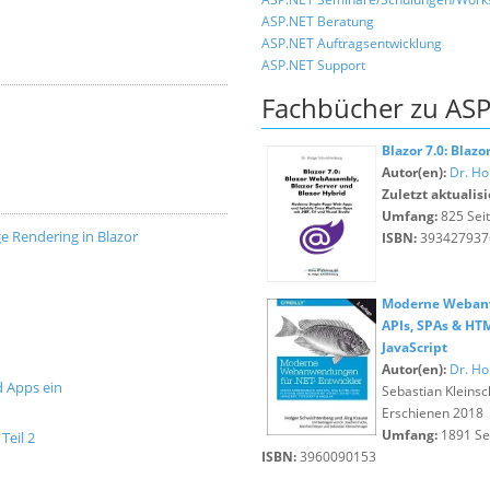
ASP.NET Beratung
ASP.NET Auftragsentwicklung
ASP.NET Support
Fachbücher zu ASP
Blazor 7.0: Blaz
Autor(en):
Dr. Ho
Zuletzt aktualisi
Umfang:
825 Sei
ge Rendering in Blazor
ISBN:
393427937
Moderne Webanw
APIs, SPAs & HT
JavaScript
Autor(en):
Dr. Ho
d Apps ein
Sebastian Kleins
Erschienen 2018
Umfang:
1891 Se
Teil 2
ISBN:
3960090153