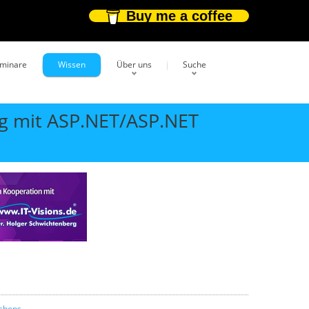
Buy me a coffee
eminare
Wissen
Über uns
Suche
g mit ASP.NET/ASP.NET
shops