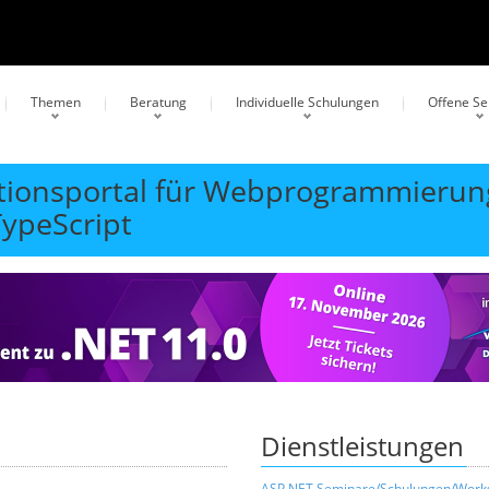
Themen
Beratung
Individuelle Schulungen
Offene S
ationsportal für Webprogrammierun
TypeScript
Dienstleistungen
ASP.NET Seminare/Schulungen/Work