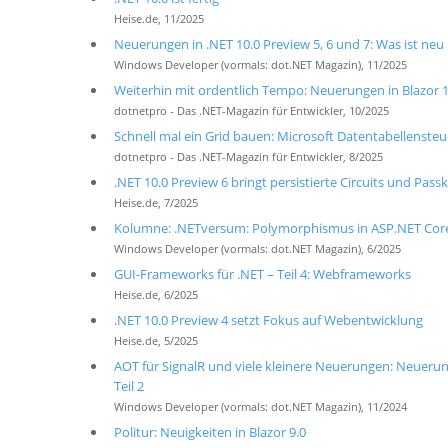
Heise.de, 11/2025
Neuerungen in .NET 10.0 Preview 5, 6 und 7: Was ist neu
Windows Developer (vormals: dot.NET Magazin), 11/2025
Weiterhin mit ordentlich Tempo: Neuerungen in Blazor 10
dotnetpro - Das .NET-Magazin für Entwickler, 10/2025
Schnell mal ein Grid bauen: Microsoft Datentabellensteu
dotnetpro - Das .NET-Magazin für Entwickler, 8/2025
.NET 10.0 Preview 6 bringt persistierte Circuits und Passk
Heise.de, 7/2025
Kolumne: .NETversum: Polymorphismus in ASP.NET Cor
Windows Developer (vormals: dot.NET Magazin), 6/2025
GUI-Frameworks für .NET – Teil 4: Webframeworks
Heise.de, 6/2025
.NET 10.0 Preview 4 setzt Fokus auf Webentwicklung
Heise.de, 5/2025
AOT für SignalR und viele kleinere Neuerungen: Neuerung
Teil 2
Windows Developer (vormals: dot.NET Magazin), 11/2024
Politur: Neuigkeiten in Blazor 9.0