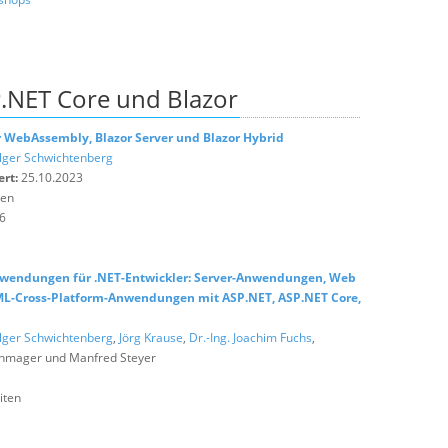
.NET Core und Blazor
or WebAssembly, Blazor Server und Blazor Hybrid
lger Schwichtenberg
ert:
25.10.2023
ten
6
endungen für .NET-Entwickler: Server-Anwendungen, Web
ML-Cross-Platform-Anwendungen mit ASP.NET, ASP.NET Core,
lger Schwichtenberg
,
Jörg Krause
,
Dr.-Ing. Joachim Fuchs
,
chmager und Manfred Steyer
iten