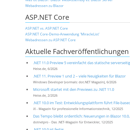
Webadressen zu Blazor
ASP.NET Core
ASP.NET vs. ASP.NET Core
ASP.NET Core-Demo-Anwendung 'MiracleList'
Webadressen zu ASP.NET Core
Aktuelle Fachveröffentlichungen
.NET 11.0 Preview 5 vereinfacht das statische serverseiti
Heise.de, 6/2026
.NET 11. Preview 1 und 2 – viele Neuigkeiten für Blazor
Windows Developer (vormals: dot.NET Magazin), 6/2026
Microsoft startet mit den Previews zu .NET 11.0
Heise.de, 2/2026
.NET 10.0 im Test: Entwicklungsplattform führt File-base
iX - Magazin für professionelle Informationstechnik, 12/2025
Das Tempo bleibt ordentlich: Neuerungen in Blazor 10.0, 
dotnetpro - Das .NET-Magazin für Entwickler, 12/2025
.NET 10.0 ist fertig