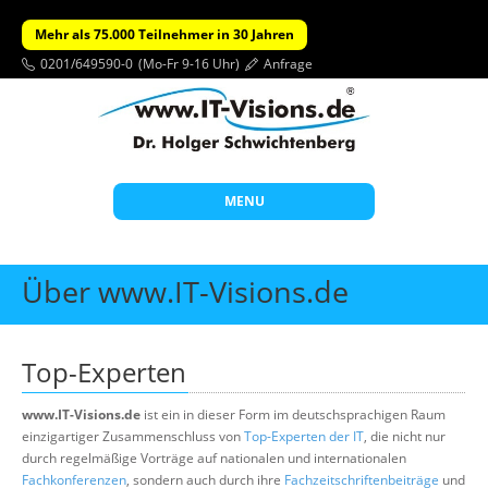
Mehr als 75.000 Teilnehmer in 30 Jahren
0201/649590-0
(Mo-Fr 9-16 Uhr)
Anfrage
MENU
Start
Über www.IT-Visions.de
Themen
Beratung
Top-Experten
Individuelle Schulungen
www.IT-Visions.de
ist ein in dieser Form im deutschsprachigen Raum
Offene Seminare
einzigartiger Zusammenschluss von
Top-Experten der IT
, die nicht nur
durch regelmäßige Vorträge auf nationalen und internationalen
Wissen
Fachkonferenzen
, sondern auch durch ihre
Fachzeitschriftenbeiträge
und