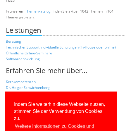
Cloud.
In unserem
Themenkatalog
finden Sie aktuell 1042 Themen in 104
Themengebieten.
Leistungen
Beratung
Technischer Support
Individuelle Schulungen (In-House oder online)
Öffentliche Online-Seminare
Softwareentwicklung
Erfahren Sie mehr über...
Kernkompetenzen
Dr. Holger Schwichtenberg
Unsere Top-Experten
Unsere Kunden
Indem Sie weiterhin diese Webseite nutzen,
Referenzprojekte
Kundenaussagen
stimmen Sie der Verwendung von Cookies
Kontakt
zu.
Weitere Informationen zu Cookies und