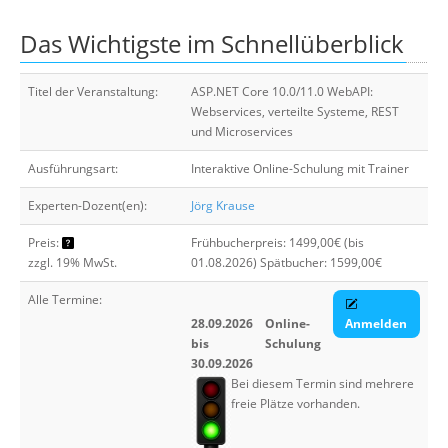
Über uns
Das Wichtigste im Schnellüberblick
Suche
Titel der Veranstaltung:
ASP.NET Core 10.0/11.0 WebAPI:
Webservices, verteilte Systeme, REST
und Microservices
Ausführungsart:
Interaktive Online-Schulung mit Trainer
Experten-Dozent(en):
Jörg Krause
Preis:
Frühbucherpreis: 1499,00€ (bis
zzgl. 19% MwSt.
01.08.2026) Spätbucher: 1599,00€
Alle Termine:
28.09.2026
Online-
Anmelden
bis
Schulung
30.09.2026
Bei diesem Termin sind mehrere
freie Plätze vorhanden.