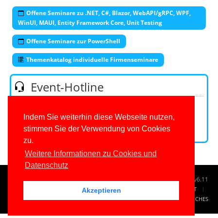
Offene Seminare zu .NET, C#, Blazor, WebAPI/gRPC, WPF,
WinUI, MAUI, Entity Framework Core, Unit Testing
Offene Seminare zur PowerShell
Themenkatalog individuelle Firmenseminare
Event-Hotline
Telefon:
0201/649590-53
(Mo-Fr 9-16 Uhr)
E-Mail:
Indem Sie weiterhin diese Webseite nutzen,
stimmen Sie der Verwendung von Cookies
Kontaktformular
zu.
Weitere Informationen zu Cookies und
Datenschutz
© 1996-2026
www.IT-Visions.de
-
Dr. Holger Schwichtenberg
v6.11
START
SUCHE
TAG CLOUD
SITEMAP
KONTAKT
Akzeptieren
IMPRESSUM
RECHTLICHES