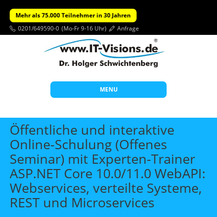
Mehr als 75.000 Teilnehmer in 30 Jahren
0201/649590-0
(Mo-Fr 9-16 Uhr)
Anfrage
MENU
Start
Öffentliche und interaktive
Themen
Online-Schulung (Offenes
Seminar) mit Experten-Trainer
Beratung
ASP.NET Core 10.0/11.0 WebAPI:
Individuelle Schulungen
Webservices, verteilte Systeme,
Offene Seminare
REST und Microservices
Wissen